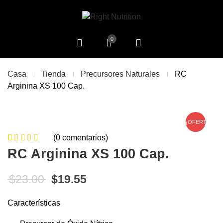
0
Casa
Tienda
Precursores Naturales
RC
Arginina XS 100 Cap.
¡OFERTA!
(
0
comentarios)
0
5
0
de
RC Arginina XS 100 Cap.
based on
customer
El precio original era: $23.00.
El precio actual es: $19.55
$
23.00
$
19.55
ratings
Características