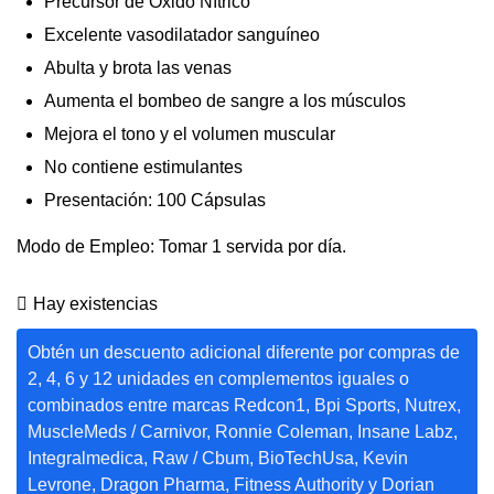
Precursor de Óxido Nítrico
Excelente vasodilatador sanguíneo
Abulta y brota las venas
Aumenta el bombeo de sangre a los músculos
Mejora el tono y el volumen muscular
No contiene estimulantes
Presentación: 100 Cápsulas
Modo de Empleo: Tomar 1 servida por día.
Hay existencias
Obtén un descuento adicional diferente por compras de
2, 4, 6 y 12 unidades en complementos iguales o
combinados entre marcas Redcon1, Bpi Sports, Nutrex,
MuscleMeds / Carnivor, Ronnie Coleman, Insane Labz,
Integralmedica, Raw / Cbum, BioTechUsa, Kevin
Levrone, Dragon Pharma, Fitness Authority y Dorian