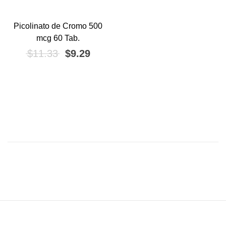
Picolinato de Cromo 500
¡OFERTA!
mcg 60 Tab.
El precio original era: $11.33.
El precio actual es: $9.29.
$
11.33
$
9.29