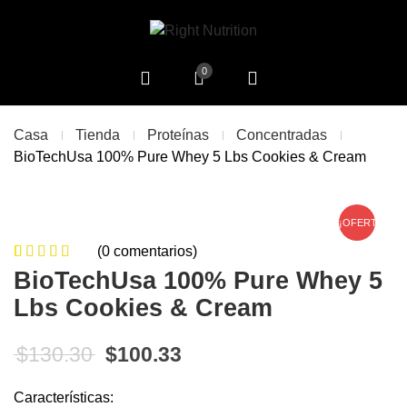
0
Casa
Tienda
Proteínas
Concentradas
BioTechUsa 100% Pure Whey 5 Lbs Cookies & Cream
¡OFERTA!
(
0
comentarios)
0
5
0
de
BioTechUsa 100% Pure Whey 5
based on
Lbs Cookies & Cream
customer
ratings
El precio original era: $130.30.
El precio actual es: $10
$
130.30
$
100.33
Características: