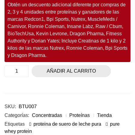
Obtén un descuento adicional diferente por compras de
2, 3 y 4 unidades entre proteínas y ganadores de las
marcas Redcon1, Bpi Sports, Nutrex, MuscleMeds /
Carnivor, Ronnie Coleman, Insane Labz, Raw / Cbum,
BioTechUsa, Kevin Levrone, Dragon Pharma, Fitness
Authority y Dorian Yates; Incluye Creatinas de 1 kilo y 2
kilos de las marcas Nutrex, Ronnie Coleman, Bpi Sports
y Dragon Pharma.
AÑADIR AL CARRITO
SKU:
BTU007
Categorías:
Concentradas
Proteínas
Tienda
Etiquetas
proteina de suero de leche pura
pure
whey protein