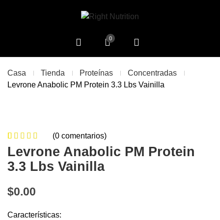
0
Casa
Tienda
Proteínas
Concentradas
Levrone Anabolic PM Protein 3.3 Lbs Vainilla
(
0
comentarios)
0
5
0
de
Levrone Anabolic PM Protein
based on
3.3 Lbs Vainilla
customer
ratings
$
0.00
Características: