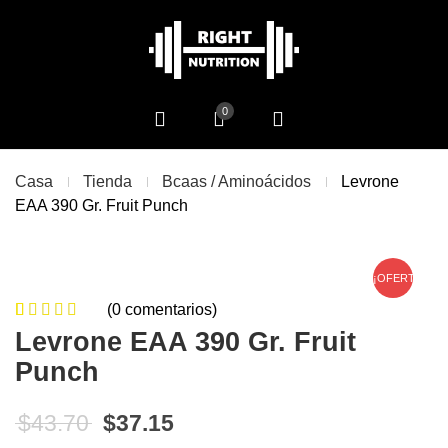
0
Casa
Tienda
Bcaas / Aminoácidos
Levrone
EAA 390 Gr. Fruit Punch
¡OFERTA!
(
0
comentarios)
0
5
0
de
Levrone EAA 390 Gr. Fruit
based on
Punch
customer
ratings
El precio original era: $43.70.
El precio actual es: $37.15
$
43.70
$
37.15