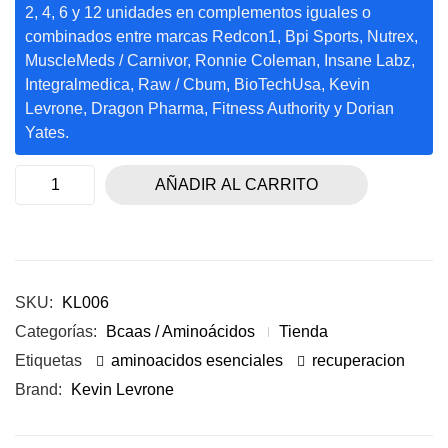
2, 4, 6 y 12 unidades en complementos iguales o
combinados entre marcas Redcon1, Bpi Sports, Nutrex,
MuscleMeds / Carnivor, Ronnie Coleman, Insane Labz,
Integralmedica, Raw / Cbum, BioTechUsa, Kevin
Levrone, Dragon Pharma, Fitness Authority y Dorian
Yates.
AÑADIR AL CARRITO
SKU:
KL006
Categorías:
Bcaas / Aminoácidos
Tienda
Etiquetas
aminoacidos esenciales
recuperacion
Brand:
Kevin Levrone