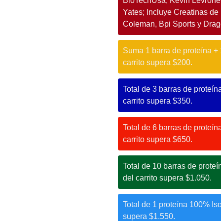
BioTechUsa, Kevin Levrone,
Yates; Incluye Creatinas de 
Coleman, Bpi Sports y Dra
Suma 1 barra de proteína + 1
carrito supera $200.
Total de 3 barras de proteína
carrito supera $350.
Total de 6 barras de proteína
carrito supera $650.
Total de 10 barras de proteí
del carrito supera $1.050.
Total de 1 proteína 100% Isol
supera $1.550.