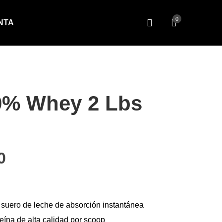
0
NTA
0% Whey 2 Lbs
cio original era: $69.00.
El precio actual es: $54.50.
0
 suero de leche de absorción instantánea
ína de alta calidad por scoop