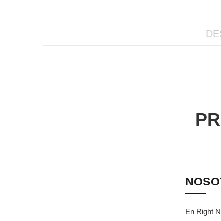
DE
PR
NOSO
En Right N