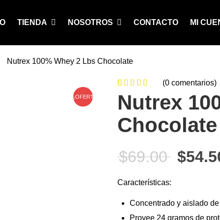
IO
TIENDA
NOSOTROS
CONTACTO
MI CUE
Nutrex 100% Whey 2 Lbs Chocolate
(
0
comentarios)
0
5
0
de
Nutrex 10
¡OFERTA!
based on
Chocolate
customer
ratings
El pre
$
69.00
$
54.5
Características:
Concentrado y aislado de
Provee 24 gramos de prote