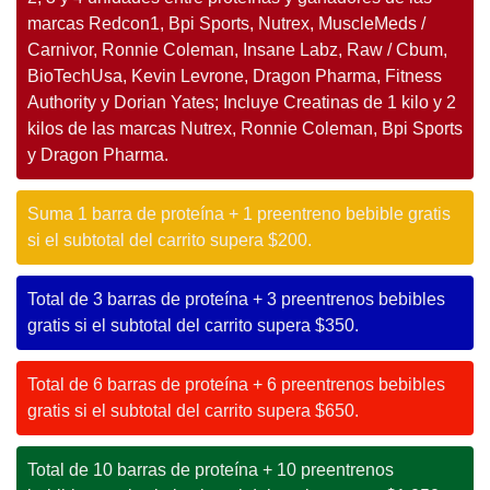
marcas Redcon1, Bpi Sports, Nutrex, MuscleMeds /
Carnivor, Ronnie Coleman, Insane Labz, Raw / Cbum,
BioTechUsa, Kevin Levrone, Dragon Pharma, Fitness
Authority y Dorian Yates; Incluye Creatinas de 1 kilo y 2
kilos de las marcas Nutrex, Ronnie Coleman, Bpi Sports
y Dragon Pharma.
Suma 1 barra de proteína + 1 preentreno bebible gratis
si el subtotal del carrito supera $200.
Total de 3 barras de proteína + 3 preentrenos bebibles
gratis si el subtotal del carrito supera $350.
Total de 6 barras de proteína + 6 preentrenos bebibles
gratis si el subtotal del carrito supera $650.
Total de 10 barras de proteína + 10 preentrenos