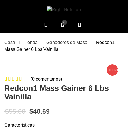
0
Casa
Tienda
Ganadores de Masa
Redcon1
Mass Gainer 6 Lbs Vainilla
¡OFERTA!
(
0
comentarios)
0
5
0
de
Redcon1 Mass Gainer 6 Lbs
based on
Vainilla
customer
ratings
El precio original era: $55.00.
El precio actual es: $40.69
$
55.00
$
40.69
Características: