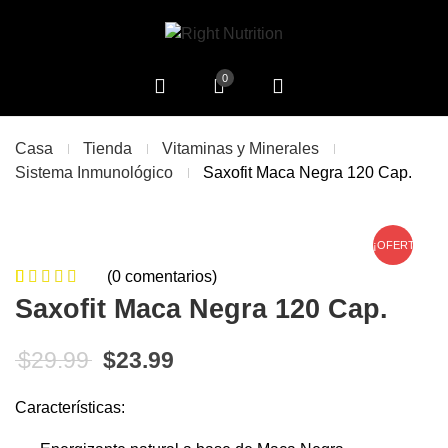
0
Casa
Tienda
Vitaminas y Minerales
Sistema Inmunológico
Saxofit Maca Negra 120 Cap.
¡OFERTA!
(
0
comentarios)
0
5
0
de
Saxofit Maca Negra 120 Cap.
based on
customer
El precio original era: $29.99.
El precio actual es: $23.99
$
29.99
$
23.99
ratings
Características: