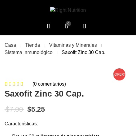
0
Casa
Tienda
Vitaminas y Minerales
Sistema Inmunológico
Saxofit Zinc 30 Cap.
¡OFERTA!
(
0
comentarios)
0
5
0
de
Saxofit Zinc 30 Cap.
based on
customer
El precio original era: $7.00.
El precio actual es: $5.25.
$
7.00
$
5.25
ratings
Características: