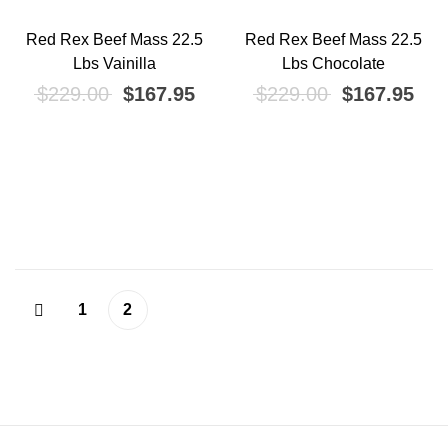
Red Rex Beef Mass 22.5
Red Rex Beef Mass 22.5
¡OFERTA!
¡OFERTA!
Lbs Vainilla
Lbs Chocolate
El precio original era: $229.00.
El precio actual es: $167.95.
El precio ori
El p
$
229.00
$
167.95
$
229.00
$
167.95
1
2