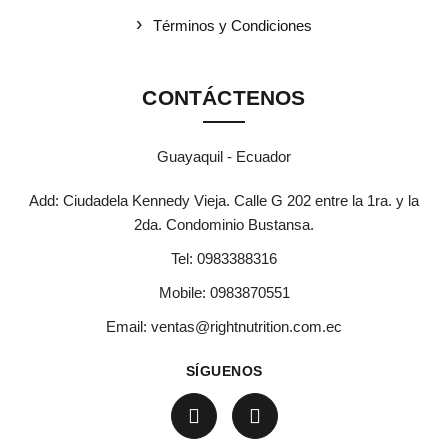
Términos y Condiciones
CONTÁCTENOS
Guayaquil - Ecuador
Add: Ciudadela Kennedy Vieja. Calle G 202 entre la 1ra. y la
2da. Condominio Bustansa.
Tel:
0983388316
Mobile:
0983870551
Email:
ventas@rightnutrition.com.ec
SÍGUENOS
io