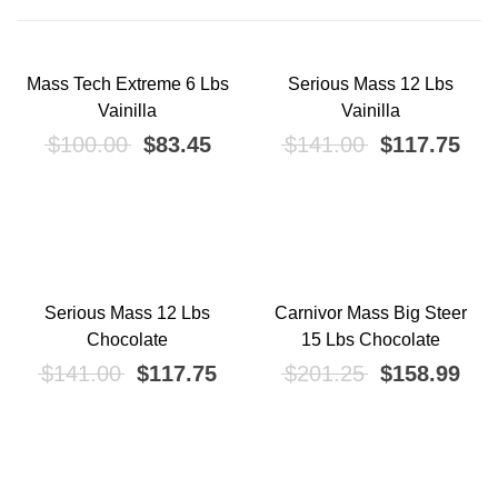
Mass Tech Extreme 6 Lbs
Serious Mass 12 Lbs
¡OFERTA!
¡OFERTA!
Vainilla
Vainilla
El precio original era: $100.00.
El precio actual es: $83.45.
El precio ori
El p
$
100.00
$
83.45
$
141.00
$
117.75
Serious Mass 12 Lbs
Carnivor Mass Big Steer
¡OFERTA!
¡OFERTA!
Chocolate
15 Lbs Chocolate
El precio original era: $141.00.
El precio actual es: $117.75.
El precio ori
El p
$
141.00
$
117.75
$
201.25
$
158.99