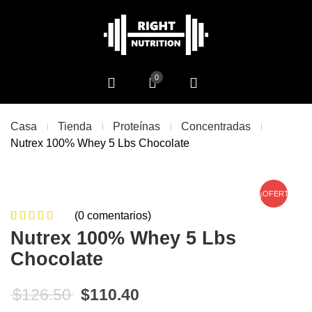
0
Casa
Tienda
Proteínas
Concentradas
Nutrex 100% Whey 5 Lbs Chocolate
¡OFERTA!
(
0
comentarios)
0
5
0
de
Nutrex 100% Whey 5 Lbs
based on
Chocolate
customer
ratings
El precio original era: $126.50.
El precio actual es: $11
$
126.50
$
110.40