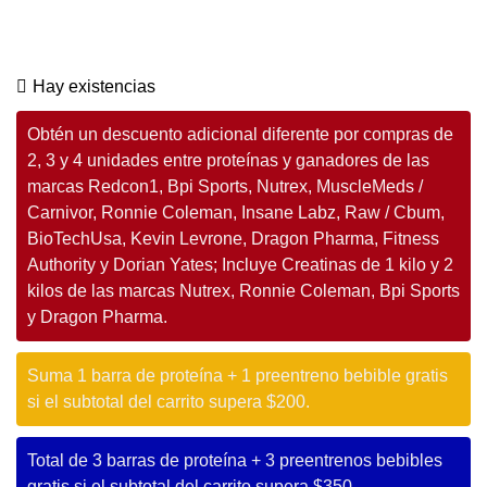
Hay existencias
Obtén un descuento adicional diferente por compras de
2, 3 y 4 unidades entre proteínas y ganadores de las
marcas Redcon1, Bpi Sports, Nutrex, MuscleMeds /
Carnivor, Ronnie Coleman, Insane Labz, Raw / Cbum,
BioTechUsa, Kevin Levrone, Dragon Pharma, Fitness
Authority y Dorian Yates; Incluye Creatinas de 1 kilo y 2
kilos de las marcas Nutrex, Ronnie Coleman, Bpi Sports
y Dragon Pharma.
Suma 1 barra de proteína + 1 preentreno bebible gratis
si el subtotal del carrito supera $200.
Total de 3 barras de proteína + 3 preentrenos bebibles
gratis si el subtotal del carrito supera $350.